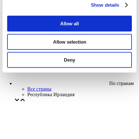
Кино
Show details
Творческий вечер
Наше спецпредложение
Без поджанра
Allow all
Применить
Allow selection
Deny
По странам
Все страны
Республика Ирландия