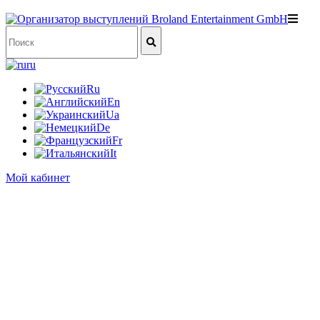
ru
Ru
En
Ua
De
Fr
It
Мой кабинет