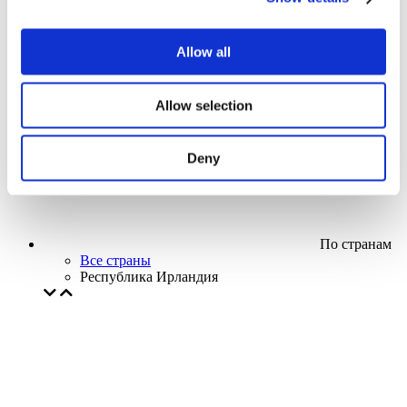
Кино
Творческий вечер
Наше спецпредложение
Allow all
Без поджанра
Применить
Allow selection
Deny
По странам
Все страны
Республика Ирландия