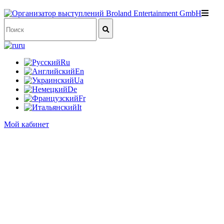
ru
Ru
En
Ua
De
Fr
It
Мой кабинет