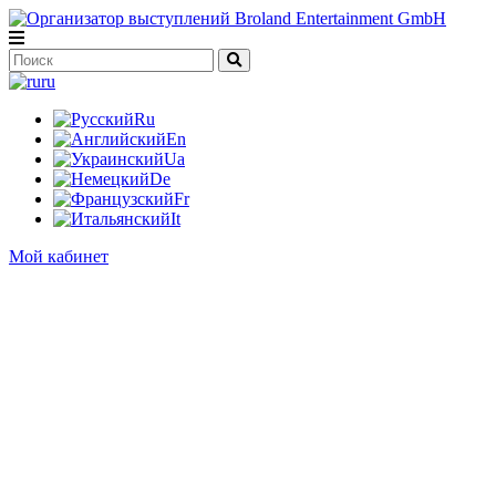
ru
Ru
En
Ua
De
Fr
It
Мой кабинет