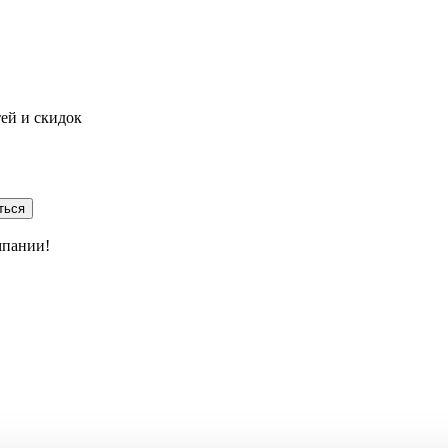
тей и скидок
ться
мпании!