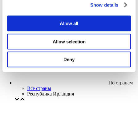
Кино
Show details
Творческий вечер
Наше спецпредложение
Без поджанра
Allow all
Применить
Allow selection
Deny
По странам
Все страны
Республика Ирландия