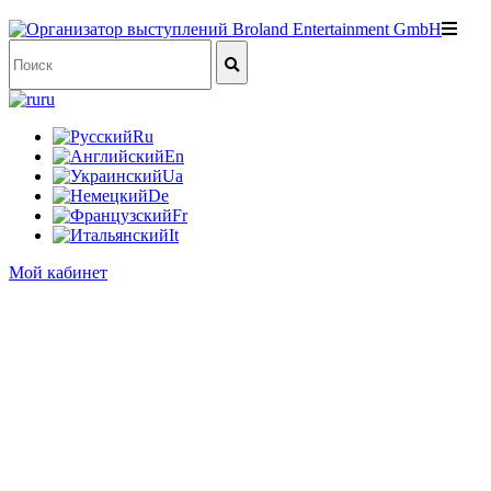
ru
Ru
En
Ua
De
Fr
It
Мой кабинет