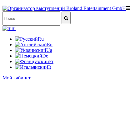
ru
Ru
En
Ua
De
Fr
It
Мой кабинет