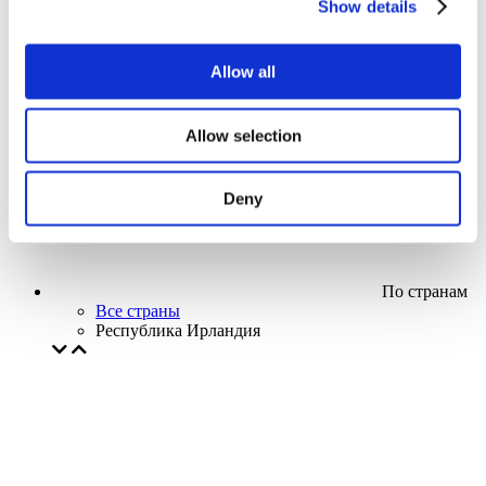
Show details
Кино
Творческий вечер
Наше спецпредложение
Allow all
Без поджанра
Применить
Allow selection
Deny
По странам
Все страны
Республика Ирландия