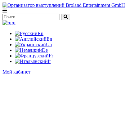
ru
Ru
En
Ua
De
Fr
It
Мой кабинет