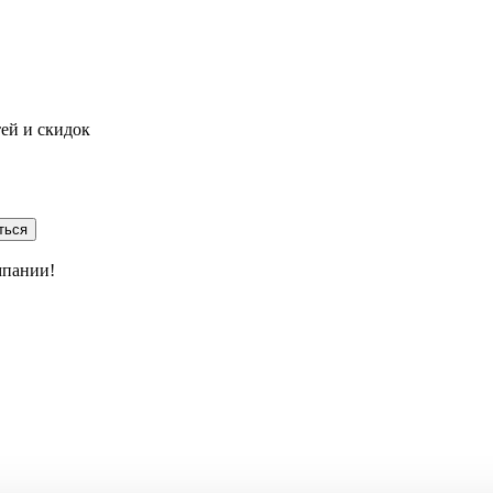
тей и скидок
ться
мпании!