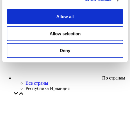
Кино
Творческий вечер
Наше спецпредложение
Allow all
Без поджанра
Применить
Allow selection
Deny
По странам
Все страны
Республика Ирландия