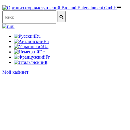
ru
Ru
En
Ua
De
Fr
It
Мой кабинет