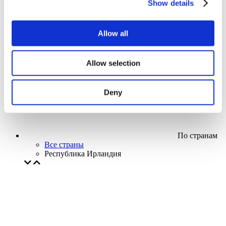
Show details
Кино
Творческий вечер
Наше спецпредложение
Allow all
Без поджанра
Применить
Allow selection
Deny
По странам
Все страны
Республика Ирландия