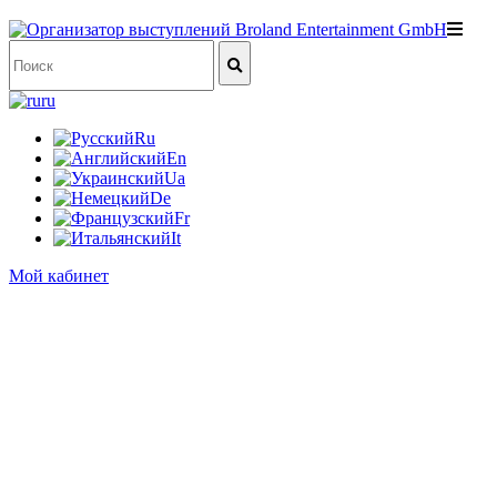
ru
Ru
En
Ua
De
Fr
It
Мой кабинет