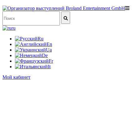
ru
Ru
En
Ua
De
Fr
It
Мой кабинет