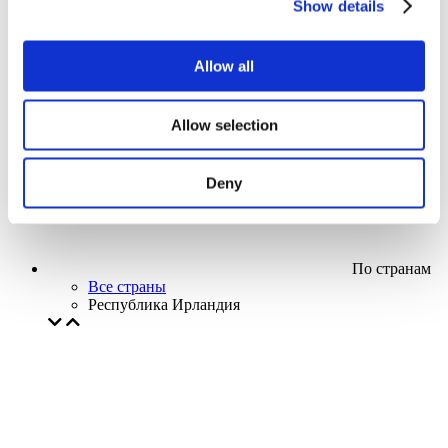
Show details
Кино
Творческий вечер
Наше спецпредложение
Allow all
Без поджанра
Применить
Allow selection
Deny
По странам
Все страны
Республика Ирландия