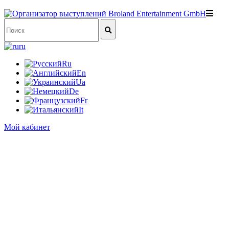
ru
Ru
En
Ua
De
Fr
It
Мой кабинет