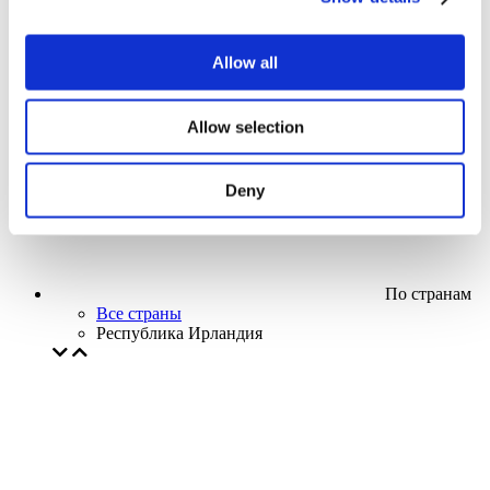
Кино
Творческий вечер
Наше спецпредложение
Allow all
Без поджанра
Применить
Allow selection
Deny
По странам
Все страны
Республика Ирландия