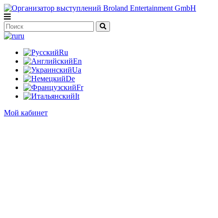
ru
Ru
En
Ua
De
Fr
It
Мой кабинет