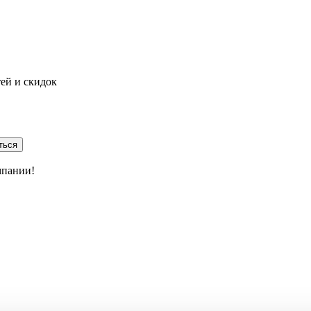
тей и скидок
ться
мпании!