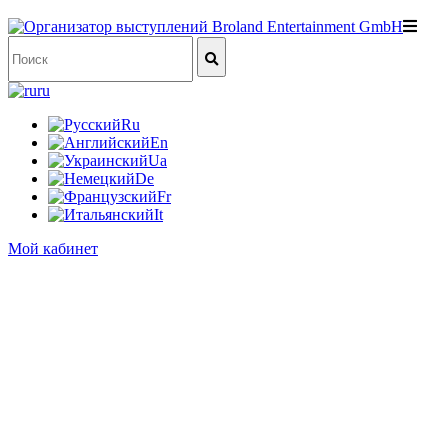
ru
Ru
En
Ua
De
Fr
It
Мой кабинет