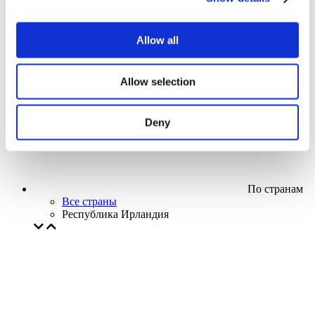
Кино
Творческий вечер
Наше спецпредложение
Allow all
Без поджанра
Применить
Allow selection
Deny
По странам
Все страны
Республика Ирландия