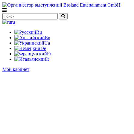
ru
Ru
En
Ua
De
Fr
It
Мой кабинет