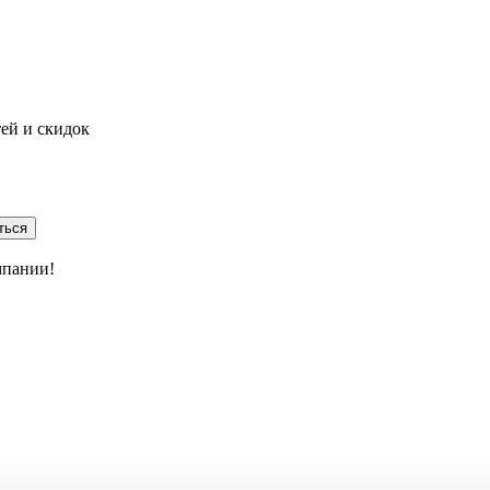
тей и скидок
ться
мпании!