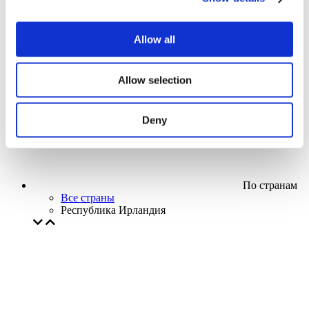
Кино
Творческий вечер
Наше спецпредложение
Allow all
Без поджанра
Применить
Allow selection
Deny
По странам
Все страны
Республика Ирландия