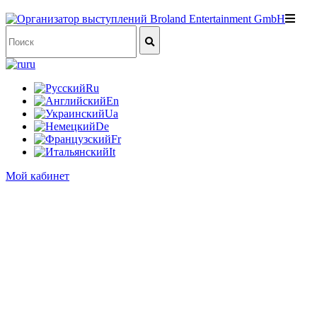
ru
Ru
En
Ua
De
Fr
It
Мой кабинет