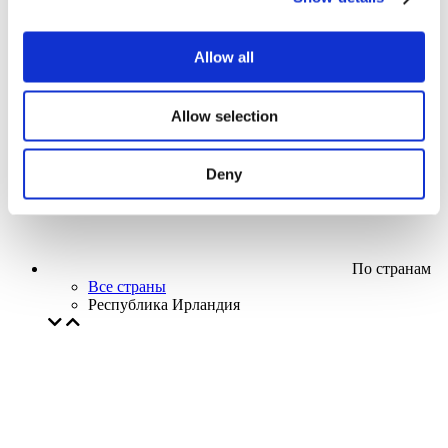
Кино
Творческий вечер
Наше спецпредложение
Allow all
Без поджанра
Применить
Allow selection
Deny
По странам
Все страны
Республика Ирландия