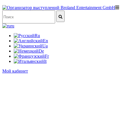
ru
Ru
En
Ua
De
Fr
It
Мой кабинет