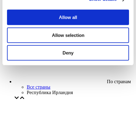
Кино
Творческий вечер
Наше спецпредложение
Allow all
Без поджанра
Применить
Allow selection
Deny
По странам
Все страны
Республика Ирландия