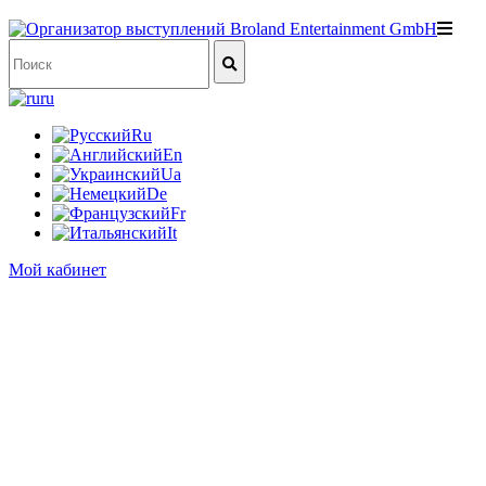
ru
Ru
En
Ua
De
Fr
It
Мой кабинет