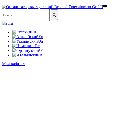
ru
Ru
En
Ua
De
Fr
It
Мой кабинет