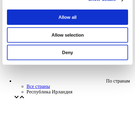
Кино
Творческий вечер
Наше спецпредложение
Allow all
Без поджанра
Применить
Allow selection
Deny
По странам
Все страны
Республика Ирландия