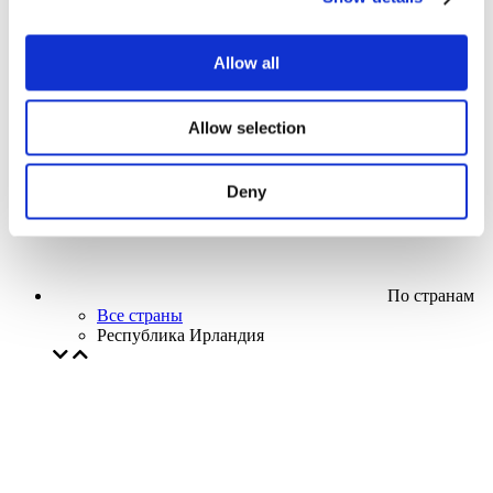
Кино
Творческий вечер
Наше спецпредложение
Allow all
Без поджанра
Применить
Allow selection
Deny
По странам
Все страны
Республика Ирландия