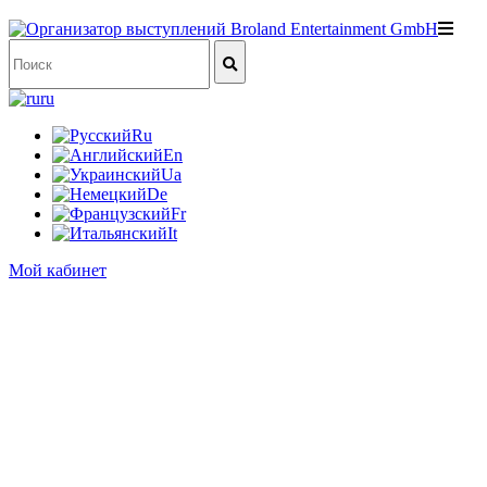
ru
Ru
En
Ua
De
Fr
It
Мой кабинет