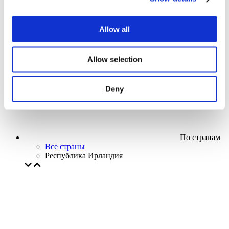
Кино
Творческий вечер
Наше спецпредложение
Allow all
Без поджанра
Применить
Allow selection
Deny
По странам
Все страны
Республика Ирландия