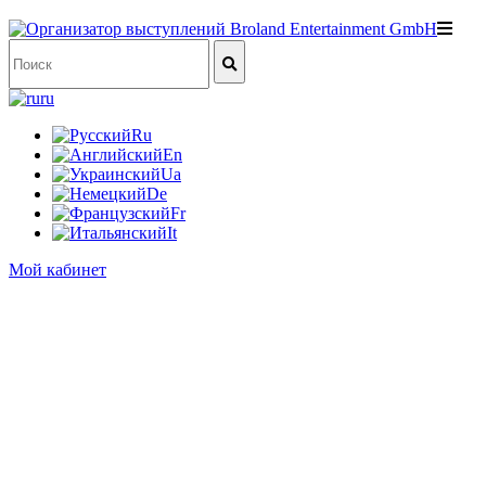
ru
Ru
En
Ua
De
Fr
It
Мой кабинет