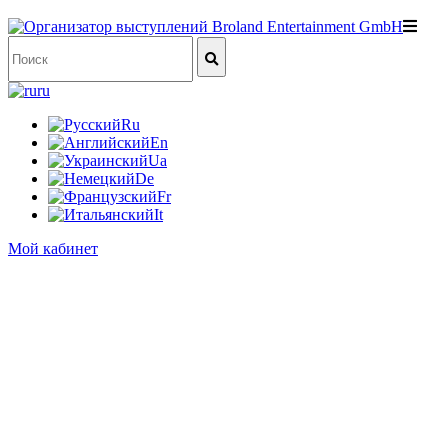
ru
Ru
En
Ua
De
Fr
It
Мой кабинет