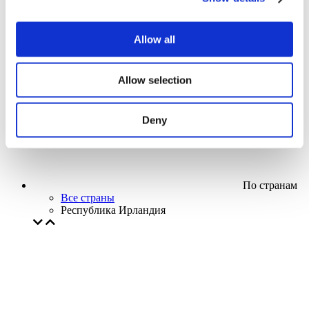
Кино
Творческий вечер
Наше спецпредложение
Allow all
Без поджанра
Применить
Allow selection
Deny
По странам
Все страны
Республика Ирландия