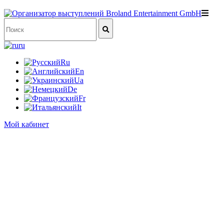
ru
Ru
En
Ua
De
Fr
It
Мой кабинет