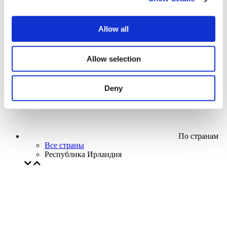
Кино
Творческий вечер
Наше спецпредложение
Allow all
Без поджанра
Применить
Allow selection
Deny
По странам
Все страны
Республика Ирландия