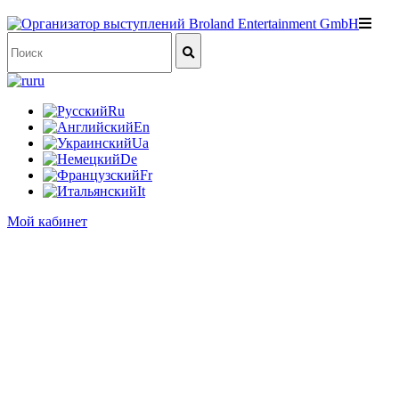
ru
Ru
En
Ua
De
Fr
It
Мой кабинет