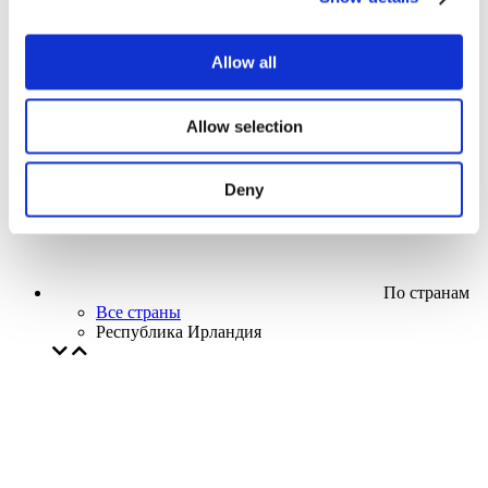
Кино
Творческий вечер
Наше спецпредложение
Allow all
Без поджанра
Применить
Allow selection
Deny
По странам
Все страны
Республика Ирландия