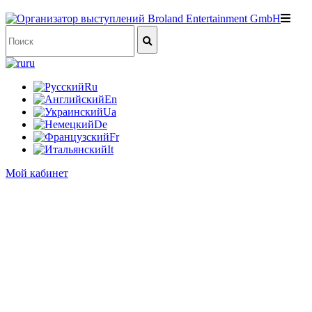
ru
Ru
En
Ua
De
Fr
It
Мой кабинет