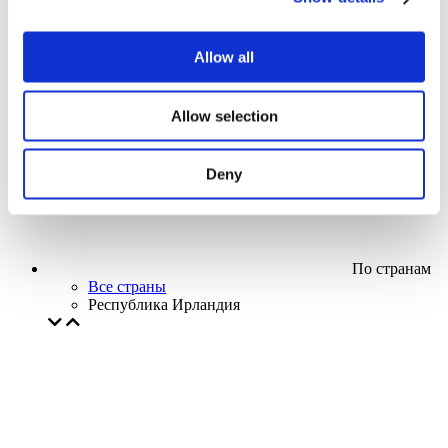
Кино
Творческий вечер
Наше спецпредложение
Allow all
Без поджанра
Применить
Allow selection
Deny
По странам
Все страны
Республика Ирландия