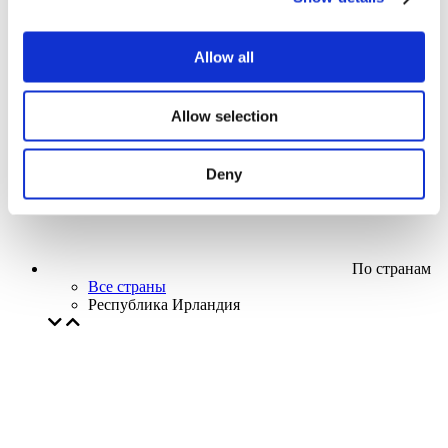
Кино
Творческий вечер
Наше спецпредложение
Allow all
Без поджанра
Применить
Allow selection
Deny
По странам
Все страны
Республика Ирландия