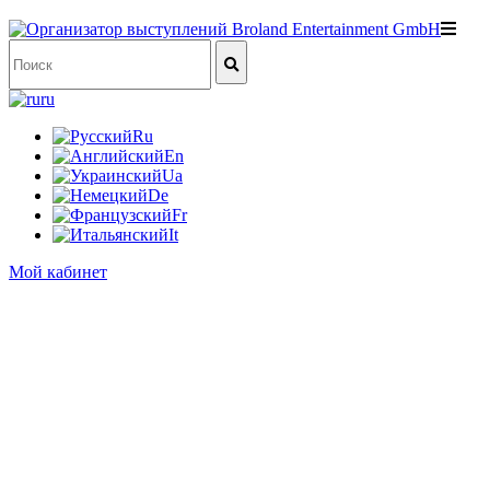
ru
Ru
En
Ua
De
Fr
It
Мой кабинет