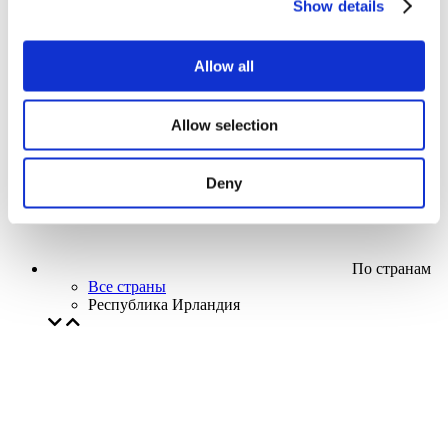
Show details
Кино
Творческий вечер
Наше спецпредложение
Allow all
Без поджанра
Применить
Allow selection
Deny
По странам
Все страны
Республика Ирландия