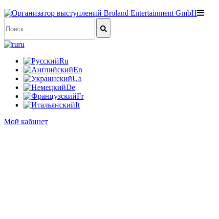
ru
Ru
En
Ua
De
Fr
It
Мой кабинет