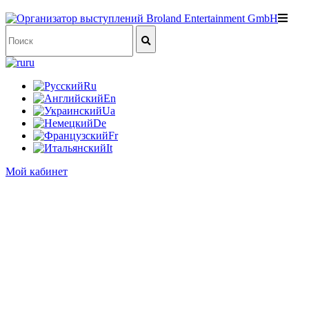
ru
Ru
En
Ua
De
Fr
It
Мой кабинет