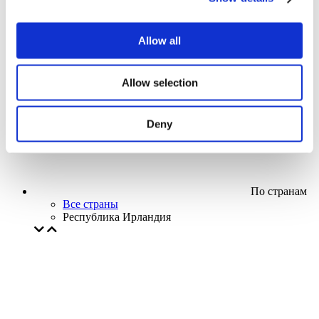
Кино
Творческий вечер
Наше спецпредложение
Allow all
Без поджанра
Применить
Allow selection
Deny
По странам
Все страны
Республика Ирландия