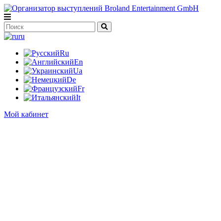
ru
Ru
En
Ua
De
Fr
It
Мой кабинет