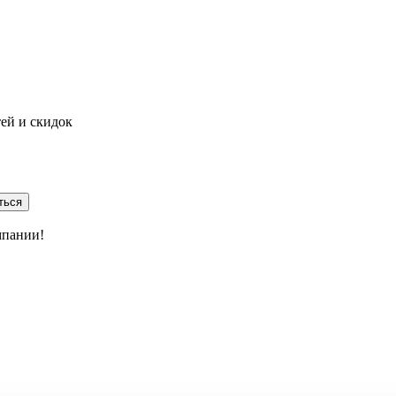
тей и скидок
ться
мпании!