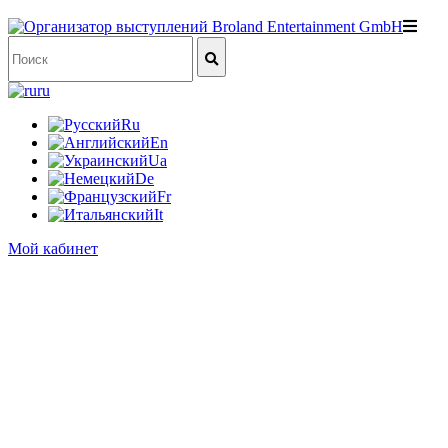
ru
Ru
En
Ua
De
Fr
It
Мой кабинет