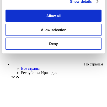
Show details
Кино
Творческий вечер
Наше спецпредложение
Allow all
Без поджанра
Применить
Allow selection
Deny
По странам
Все страны
Республика Ирландия