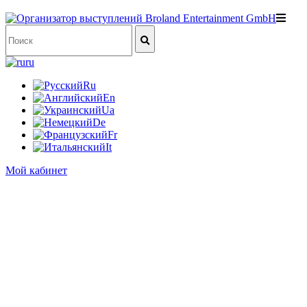
ru
Ru
En
Ua
De
Fr
It
Мой кабинет