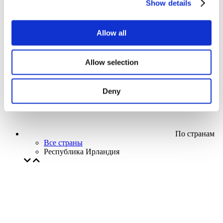
Show details
Кино
Творческий вечер
Наше спецпредложение
Allow all
Без поджанра
Применить
Allow selection
Deny
По странам
Все страны
Республика Ирландия