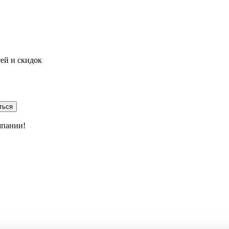
тей и скидок
ться
мпании!