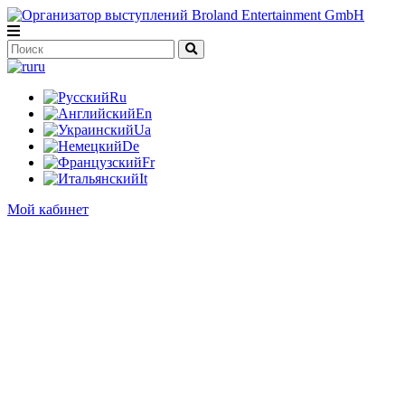
ru
Ru
En
Ua
De
Fr
It
Мой кабинет