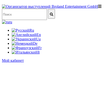
ru
Ru
En
Ua
De
Fr
It
Мой кабинет