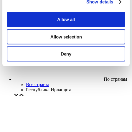
Show details
Кино
Творческий вечер
Наше спецпредложение
Allow all
Без поджанра
Применить
Allow selection
Deny
По странам
Все страны
Республика Ирландия