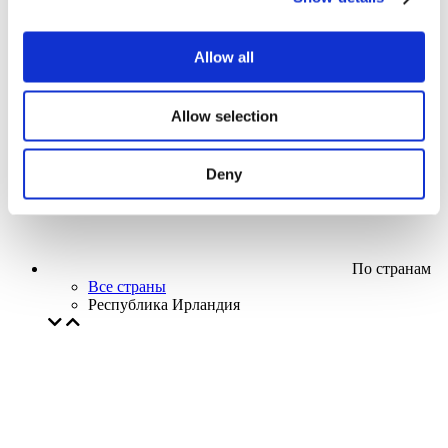
Кино
Творческий вечер
Наше спецпредложение
Allow all
Без поджанра
Применить
Allow selection
Deny
По странам
Все страны
Республика Ирландия