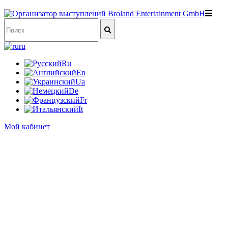
ru
Ru
En
Ua
De
Fr
It
Мой кабинет