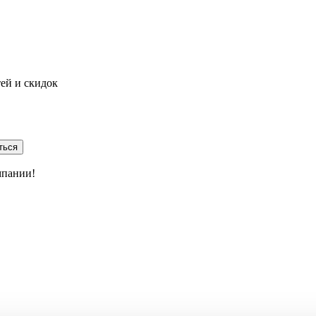
тей и скидок
ться
мпании!