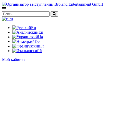
ru
Ru
En
Ua
De
Fr
It
Мой кабинет