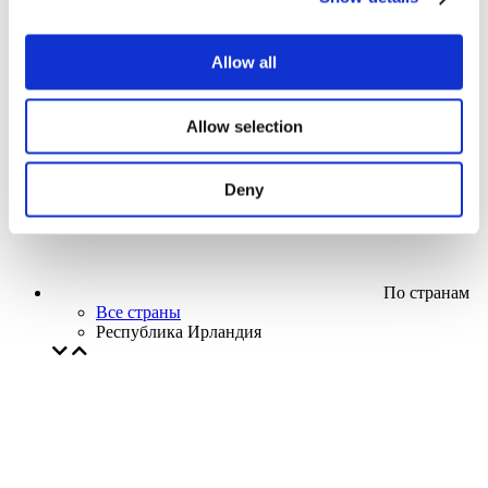
Кино
Творческий вечер
Наше спецпредложение
Allow all
Без поджанра
Применить
Allow selection
Deny
По странам
Все страны
Республика Ирландия