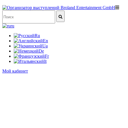
ru
Ru
En
Ua
De
Fr
It
Мой кабинет