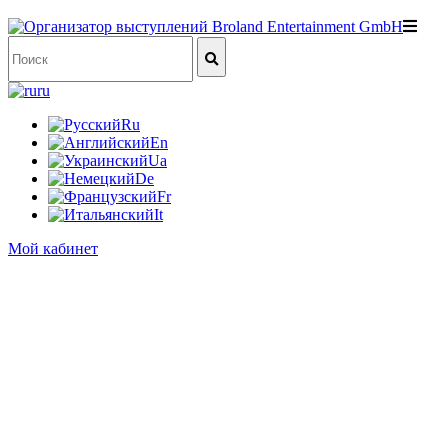
ru
Ru
En
Ua
De
Fr
It
Мой кабинет