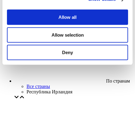
Кино
Творческий вечер
Наше спецпредложение
Allow all
Без поджанра
Применить
Allow selection
Deny
По странам
Все страны
Республика Ирландия