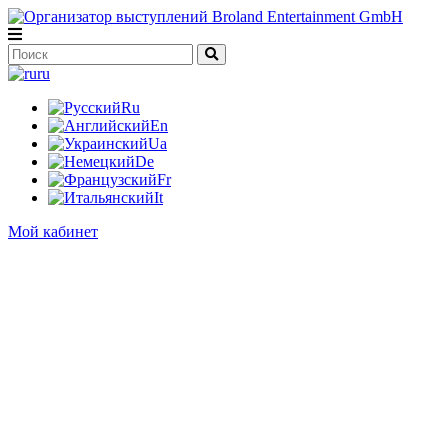
ru
Ru
En
Ua
De
Fr
It
Мой кабинет