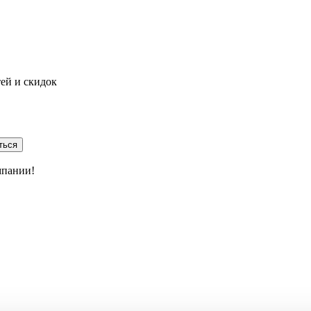
тей и скидок
ться
мпании!