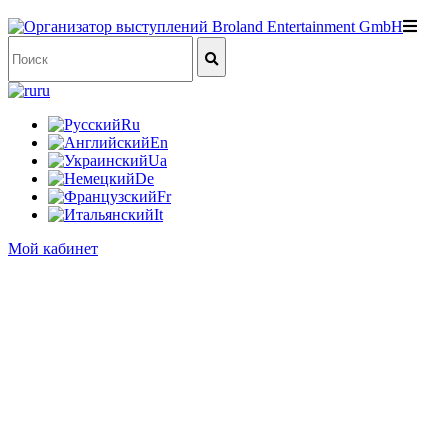
ru
Ru
En
Ua
De
Fr
It
Мой кабинет