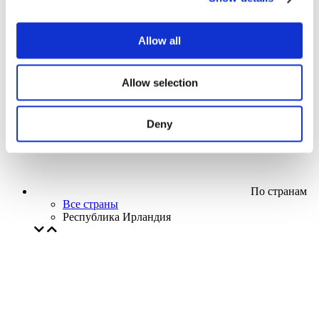
Кино
Творческий вечер
Наше спецпредложение
Allow all
Без поджанра
Применить
Allow selection
Deny
По странам
Все страны
Республика Ирландия