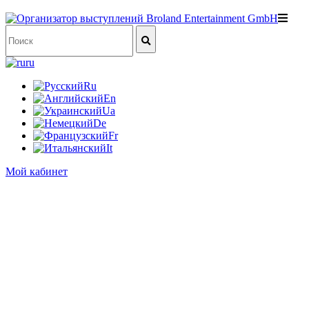
ru
Ru
En
Ua
De
Fr
It
Мой кабинет