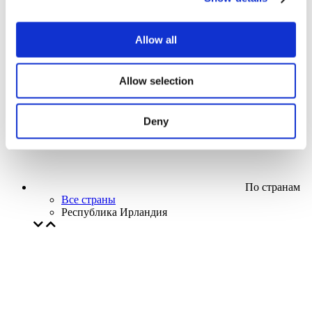
Кино
Творческий вечер
Наше спецпредложение
Allow all
Без поджанра
Применить
Allow selection
Deny
По странам
Все страны
Республика Ирландия