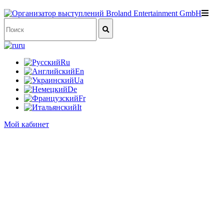
ru
Ru
En
Ua
De
Fr
It
Мой кабинет