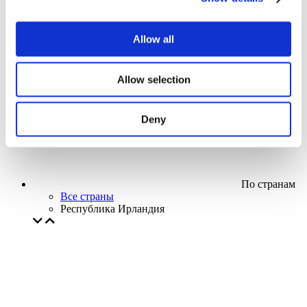
Кино
Творческий вечер
Наше спецпредложение
Allow all
Без поджанра
Применить
Allow selection
Deny
По странам
Все страны
Республика Ирландия