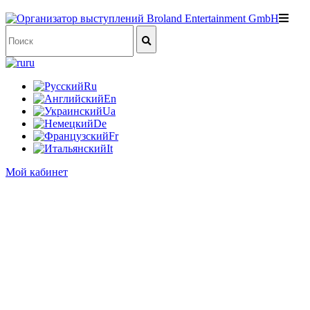
ru
Ru
En
Ua
De
Fr
It
Мой кабинет