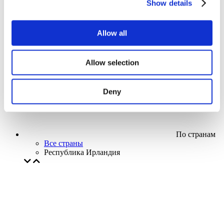
Show details
Кино
Творческий вечер
Наше спецпредложение
Allow all
Без поджанра
Применить
Allow selection
Deny
По странам
Все страны
Республика Ирландия