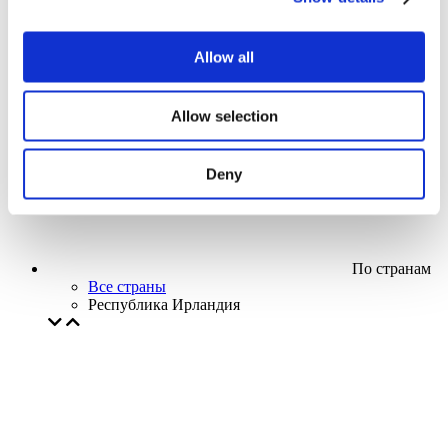
Кино
Творческий вечер
Наше спецпредложение
Allow all
Без поджанра
Применить
Allow selection
Deny
По странам
Все страны
Республика Ирландия