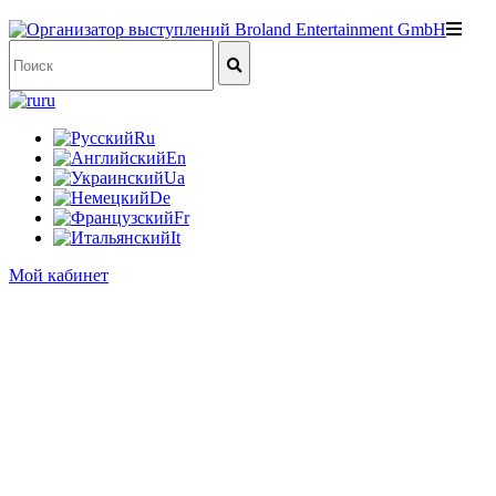
ru
Ru
En
Ua
De
Fr
It
Мой кабинет