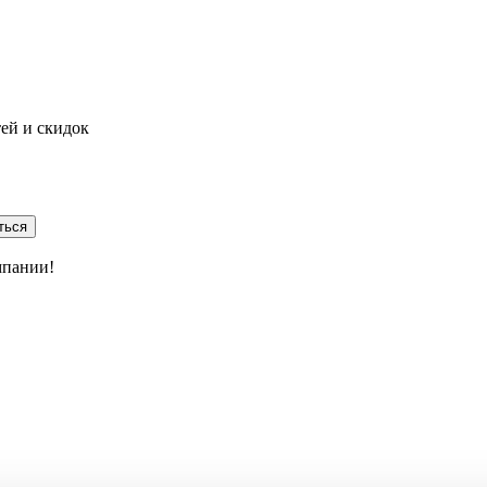
тей и скидок
ться
мпании!