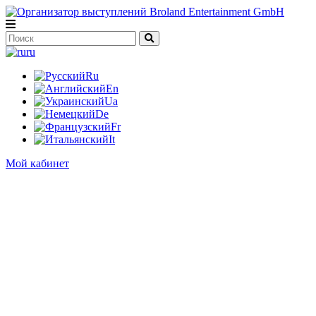
ru
Ru
En
Ua
De
Fr
It
Мой кабинет