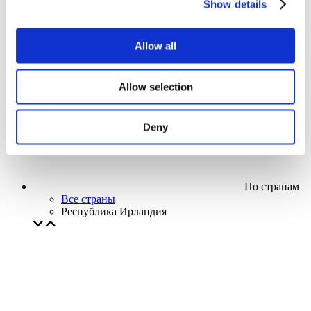
Show details
Кино
Творческий вечер
Наше спецпредложение
Allow all
Без поджанра
Применить
Allow selection
Deny
По странам
Все страны
Республика Ирландия