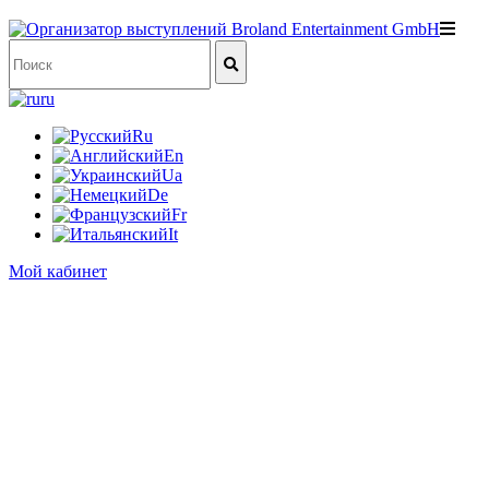
ru
Ru
En
Ua
De
Fr
It
Мой кабинет