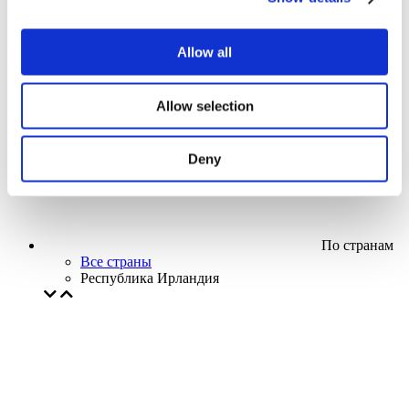
Кино
Творческий вечер
Наше спецпредложение
Allow all
Без поджанра
Применить
Allow selection
Deny
По странам
Все страны
Республика Ирландия