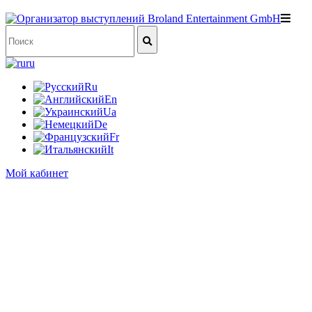
ru
Ru
En
Ua
De
Fr
It
Мой кабинет