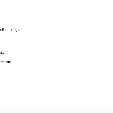
тей и скидок
ться
мпании!