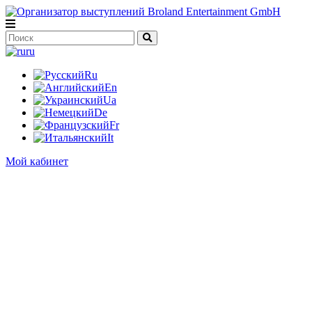
ru
Ru
En
Ua
De
Fr
It
Мой кабинет