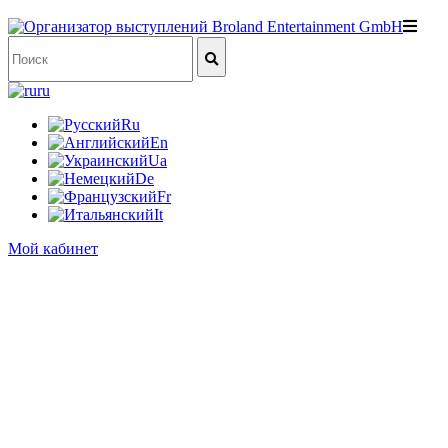
ru
Ru
En
Ua
De
Fr
It
Мой кабинет