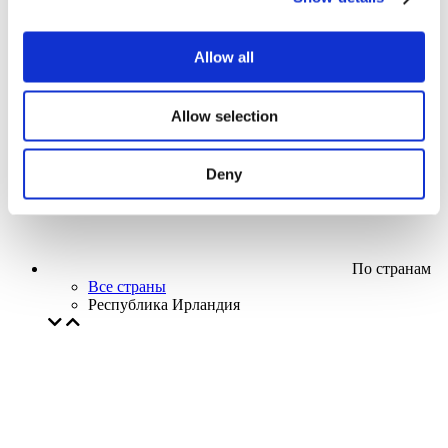
Кино
Творческий вечер
Наше спецпредложение
Allow all
Без поджанра
Применить
Allow selection
Deny
По странам
Все страны
Республика Ирландия