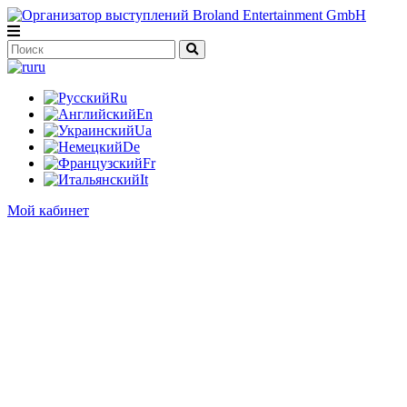
ru
Ru
En
Ua
De
Fr
It
Мой кабинет