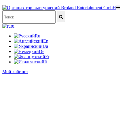
ru
Ru
En
Ua
De
Fr
It
Мой кабинет