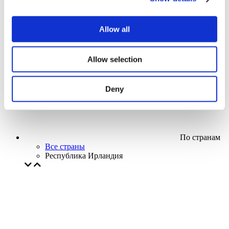
Кино
Творческий вечер
Наше спецпредложение
Allow all
Без поджанра
Применить
Allow selection
Deny
По странам
Все страны
Республика Ирландия