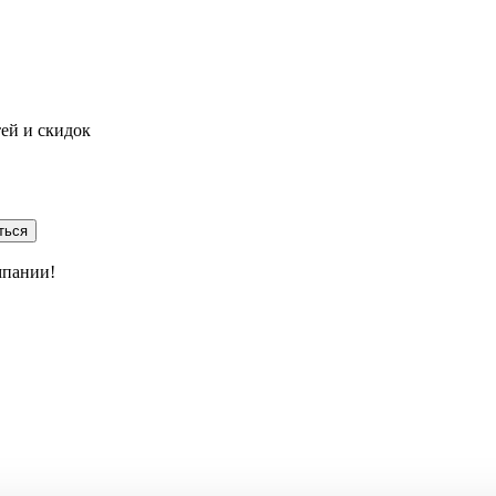
тей и скидок
ться
мпании!