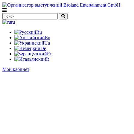
ru
Ru
En
Ua
De
Fr
It
Мой кабинет