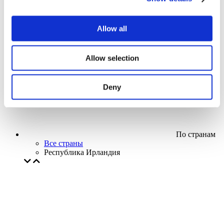
Кино
Творческий вечер
Наше спецпредложение
Allow all
Без поджанра
Применить
Allow selection
Deny
По странам
Все страны
Республика Ирландия