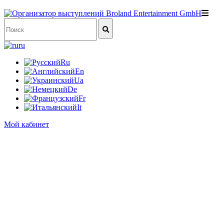
ru
Ru
En
Ua
De
Fr
It
Мой кабинет